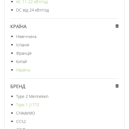
AC 11-22 кВт/год
DC від 24 кВт/год
КРАЇНА
Німеччина
Іспанія
Франція
Китай
Україна
БРЕНД
Type 2 Menneken
Type 1 J1772
CHAdeMO
CCS2