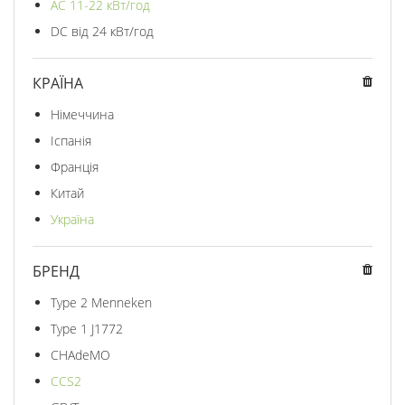
AC 11-22 кВт/год
DC від 24 кВт/год
КРАЇНА
Німеччина
Іспанія
Франція
Китай
Україна
БРЕНД
Type 2 Menneken
Type 1 J1772
CHAdeMO
CCS2