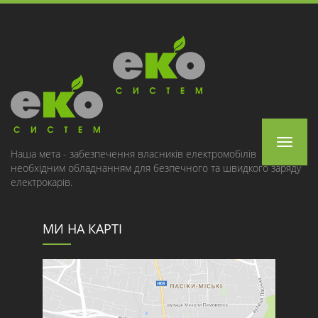
Toggle
Наша мета - забезпечення власників електромобілів
необхідним обладнанням для безпечного та швидкого заряду
navigat
електрокарів.
МИ НА КАРТІ