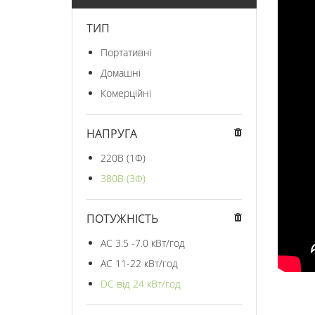
ТИП
Портативні
Домашні
Комерційні
НАПРУГА
220В (1Ф)
380В (3Ф)
ПОТУЖНІСТЬ
AC 3.5 -7.0 кВт/год
AC 11-22 кВт/год
DC від 24 кВт/год