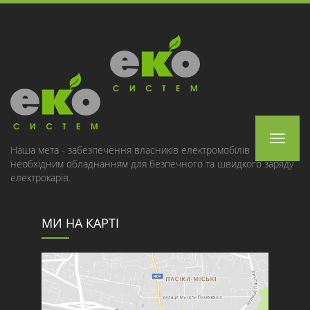
Toggle
Наша мета - забезпечення власників електромобілів
необхідним обладнанням для безпечного та швидкого заряду
navigat
електрокарів.
МИ НА КАРТІ