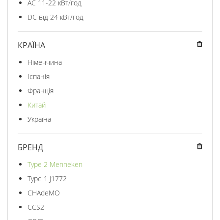
AC 11-22 кВт/год
DC від 24 кВт/год
КРАЇНА
Німеччина
Іспанія
Франція
Китай
Україна
БРЕНД
Type 2 Menneken
Type 1 J1772
CHAdeMO
CCS2