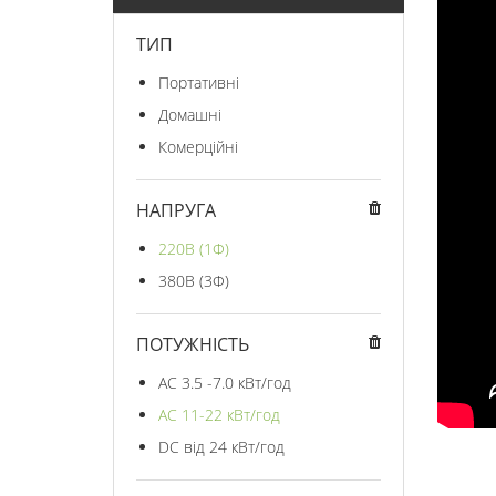
ТИП
Портативні
Домашні
Комерційні
НАПРУГА
220В (1Ф)
380В (3Ф)
ПОТУЖНІСТЬ
AC 3.5 -7.0 кВт/год
AC 11-22 кВт/год
DC від 24 кВт/год