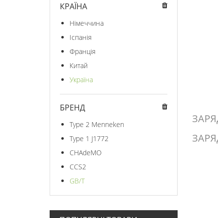
КРАЇНА
Німеччина
Іспанія
Франція
Китай
Україна
БРЕНД
ЗАРЯ
Type 2 Menneken
ЗАРЯ
Type 1 J1772
CHAdeMO
CCS2
GB/T