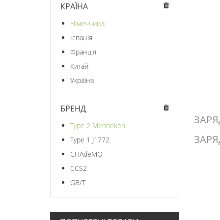
КРАЇНА
Німеччина
Іспанія
Франція
Китай
Україна
БРЕНД
ЗАРЯ
Type 2 Menneken
ЗАРЯ
Type 1 J1772
CHAdeMO
CCS2
GB/T