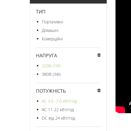
ТИП
Портативні
Домашні
Комерційні
НАПРУГА
220В (1Ф)
380В (3Ф)
ПОТУЖНІСТЬ
AC 3.5 -7.0 кВт/год
AC 11-22 кВт/год
DC від 24 кВт/год