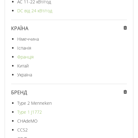
AC 11-22 кВт/год
DC від 24 кВт/год
КРАЇНА
Німеччина
Іспанія
Франція
Китай
Україна
БРЕНД
Type 2 Menneken
Type 1 J1772
CHAdeMO
CCS2