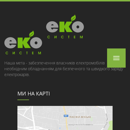
Toggle
Наша мета - забезпечення власників електромобілів
необхідним обладнанням для безпечного та швидкого заряду
navigat
електрокарів.
МИ НА КАРТІ