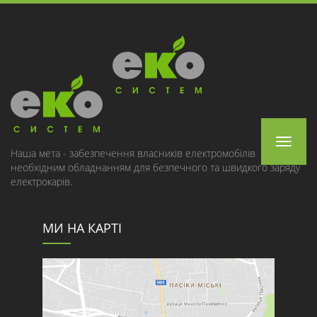
Toggle
Наша мета - забезпечення власників електромобілів
необхідним обладнанням для безпечного та швидкого заряду
navigat
електрокарів.
МИ НА КАРТІ