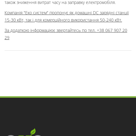
також зниження витрат часу на заправку електромобіля.
Компанія "Еко систем" пропонує як домашні DC зарядні станції
15-30 кВт, так і для комерційного використання 50-240 кВт.
За додаткою інформаціює звертайтесь по тел. +38 067 907 20
29