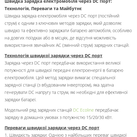
Швидка зарядка електромобіля через DC Порт:
Технологія, Переваги та Майбутнє
Швидка зарядка електромобіля через DC порт (постійний
струм) є одним з ключових методів зарядки, який дозволяє
швидко та ефективно заряджати батарею автомобіля, особливо
на довгих поїздках або в місцях, де відсутня можливість
використання звичайних AC (змінний струм) зарядних станцій.
Технологія швидкої зарядки через DC порт
Зарядка через DC порт передбачає використання великої
потужності для швидкої передачі електроенергії в батарею
електромобіля. Цей метод зарядки вимагає спеціальної
зарядної станції (з вбудованим інвертором), яка здатна
генерувати DC напругу та струм, які необхідні для ефективної
зарядки батареї.
Модельний ряд зарядних станцій
DC Ecoline
передбачає
зарядку в домашніх умовах з потужністю 15/20/30 кВт.
Переваги швидкої зарядки через DC порт
1.
Швидкість зарядки
: Однією з найбільших переваг швидкої