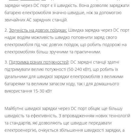
зарядки через DC порт є її швидкість. Вона дозволяє заряджати
батарею електромобіля значно швидше, ніж за допомогою
звичайних AC зарядних станцій.
2.
Зручність на довгих поїздках:
Швидка зарядка через DC порт
надає водіям можливість швидко поповнити заряд свого
електромобіля під час довгих поїздок, що робить подорожі на
електромобілях більш зручними та практичними.
3.
Підтримка різних потужностей
: DC зарядні станції здатні
підтримувати великі потужності (50-240 кВт), що робить їх
ідеальними для швидкої зарядки електромобілів з великими
батареями та великим запасом ходу, так і для домашнього
використання 15-30 кВт
Майбутнє швидкої зарядки через DC порт обіцяє ще більшу
швидкість та ефективність. З впровадженням нових технологій
та стандартів, які дозволяють ще швидше передавати
електроенергію, очікується збільшення швидкості зарядки, а