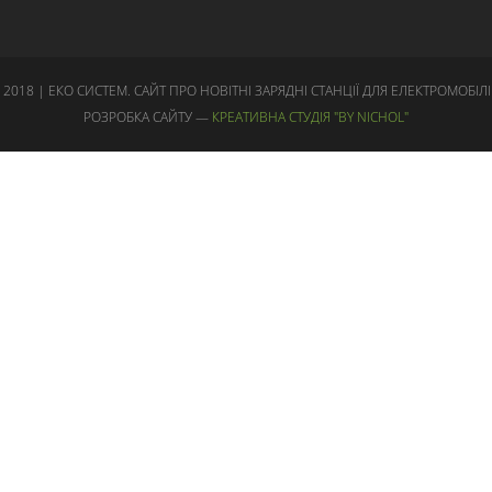
 2018 | ЕКО СИСТЕМ. САЙТ ПРО НОВІТНІ ЗАРЯДНІ СТАНЦІЇ ДЛЯ ЕЛЕКТРОМОБІЛІ
РОЗРОБКА САЙТУ —
КРЕАТИВНА СТУДІЯ "BY NICHOL"